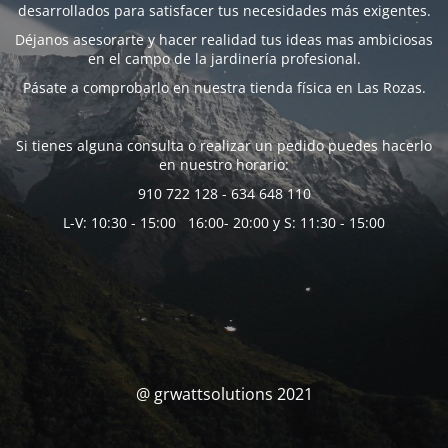
desarrollados para satisfacer tus necesidades más exigentes.
Déjanos asesorarte y hacer realidad tus ideas mas ambiciosas
en el campo de la jardinería profesional.
Pásate a comprobarlo en nuestra tienda física en Las Rozas.
Si tienes alguna consulta o realizar un pedido puedes hacerlo
en nuestro horario:
910 722 128 - 634 648 110
L-V: 10:30 - 15:00 16:00- 20:00 y S: 11:30 - 15:00
@ grwattsolutions 2021