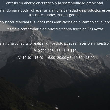
énfasis en ahorro energético, y la sostenibilidad ambiental.
bajando para poder ofrecer una amplia variedad de productos espec
tus necesidades más exigentes.
 y hacer realidad tus ideas mas ambiciosas en el campo de la jard
Pásate a comprobarlo en nuestra tienda física en Las Rozas.
es alguna consulta o realizar un pedido puedes hacerlo en nuestro 
910 722 128 - 634 648 110
L-V: 10:30 - 15:00 16:00- 20:00 y S: 11:30 - 15:00