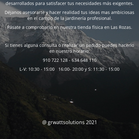
desarrollados para satisfacer tus necesidades más exigentes.
Déjanos asesorarte y hacer realidad tus ideas mas ambiciosas
en el campo de la jardinería profesional.
Pásate a comprobarlo en nuestra tienda física en Las Rozas.
Si tienes alguna consulta o realizar un pedido puedes hacerlo
en nuestro horario:
910 722 128 - 634 648 110
L-V: 10:30 - 15:00 16:00- 20:00 y S: 11:30 - 15:00
@ grwattsolutions 2021