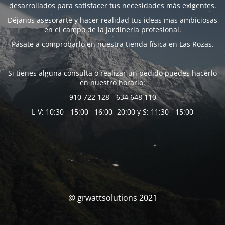
desarrollados para satisfacer tus necesidades más exigentes.
Déjanos asesorarte y hacer realidad tus ideas mas ambiciosas
en el campo de la jardinería profesional.
Pásate a comprobarlo en nuestra tienda física en Las Rozas.
Si tienes alguna consulta o realizar un pedido puedes hacerlo
en nuestro horario:
910 722 128 - 634 648 110
L-V: 10:30 - 15:00 16:00- 20:00 y S: 11:30 - 15:00
@ grwattsolutions 2021