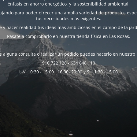
énfasis en ahorro energético, y la sostenibilidad ambiental.
bajando para poder ofrecer una amplia variedad de productos espec
tus necesidades más exigentes.
 y hacer realidad tus ideas mas ambiciosas en el campo de la jard
Pásate a comprobarlo en nuestra tienda física en Las Rozas.
es alguna consulta o realizar un pedido puedes hacerlo en nuestro 
910 722 128 - 634 648 110
L-V: 10:30 - 15:00 16:00- 20:00 y S: 11:30 - 15:00