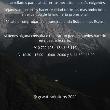
desarrollados para satisfacer tus necesidades más exigentes.
Déjanos asesorarte y hacer realidad tus ideas mas ambiciosas
en el campo de la jardinería profesional.
Pásate a comprobarlo en nuestra tienda física en Las Rozas.
Si tienes alguna consulta o realizar un pedido puedes hacerlo
en nuestro horario:
910 722 128 - 634 648 110
L-V: 10:30 - 15:00 16:00- 20:00 y S: 11:30 - 15:00
@ grwattsolutions 2021