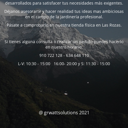
desarrollados para satisfacer tus necesidades más exigentes.
Déjanos asesorarte y hacer realidad tus ideas mas ambiciosas
en el campo de la jardinería profesional.
Pásate a comprobarlo en nuestra tienda física en Las Rozas.
Si tienes alguna consulta o realizar un pedido puedes hacerlo
en nuestro horario:
910 722 128 - 634 648 110
L-V: 10:30 - 15:00 16:00- 20:00 y S: 11:30 - 15:00
@ grwattsolutions 2021