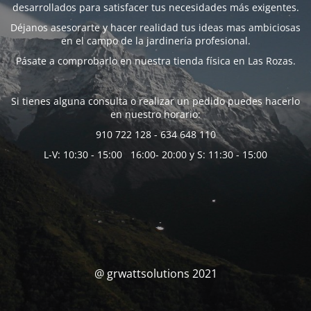
desarrollados para satisfacer tus necesidades más exigentes.
Déjanos asesorarte y hacer realidad tus ideas mas ambiciosas
en el campo de la jardinería profesional.
Pásate a comprobarlo en nuestra tienda física en Las Rozas.
Si tienes alguna consulta o realizar un pedido puedes hacerlo
en nuestro horario:
910 722 128 - 634 648 110
L-V: 10:30 - 15:00 16:00- 20:00 y S: 11:30 - 15:00
@ grwattsolutions 2021