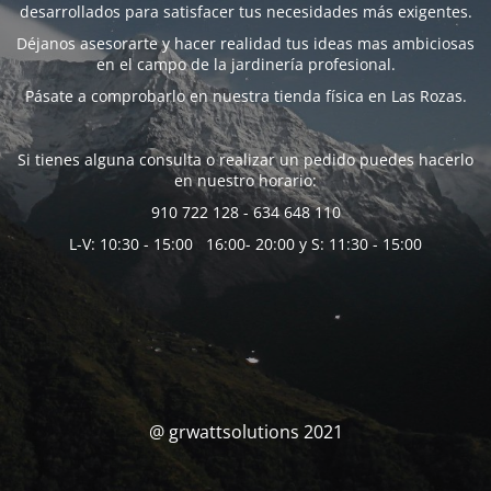
desarrollados para satisfacer tus necesidades más exigentes.
Déjanos asesorarte y hacer realidad tus ideas mas ambiciosas
en el campo de la jardinería profesional.
Pásate a comprobarlo en nuestra tienda física en Las Rozas.
Si tienes alguna consulta o realizar un pedido puedes hacerlo
en nuestro horario:
910 722 128 - 634 648 110
L-V: 10:30 - 15:00 16:00- 20:00 y S: 11:30 - 15:00
@ grwattsolutions 2021