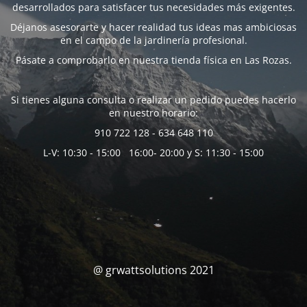
desarrollados para satisfacer tus necesidades más exigentes.
Déjanos asesorarte y hacer realidad tus ideas mas ambiciosas
en el campo de la jardinería profesional.
Pásate a comprobarlo en nuestra tienda física en Las Rozas.
Si tienes alguna consulta o realizar un pedido puedes hacerlo
en nuestro horario:
910 722 128 - 634 648 110
L-V: 10:30 - 15:00 16:00- 20:00 y S: 11:30 - 15:00
@ grwattsolutions 2021