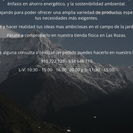
énfasis en ahorro energético, y la sostenibilidad ambiental.
bajando para poder ofrecer una amplia variedad de productos espec
tus necesidades más exigentes.
 y hacer realidad tus ideas mas ambiciosas en el campo de la jard
Pásate a comprobarlo en nuestra tienda física en Las Rozas.
es alguna consulta o realizar un pedido puedes hacerlo en nuestro 
910 722 128 - 634 648 110
L-V: 10:30 - 15:00 16:00- 20:00 y S: 11:30 - 15:00