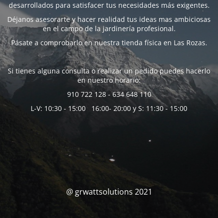
desarrollados para satisfacer tus necesidades más exigentes.
Déjanos asesorarte y hacer realidad tus ideas mas ambiciosas
en el campo de la jardinería profesional.
Pásate a comprobarlo en nuestra tienda física en Las Rozas.
Si tienes alguna consulta o realizar un pedido puedes hacerlo
en nuestro horario:
910 722 128 - 634 648 110
L-V: 10:30 - 15:00 16:00- 20:00 y S: 11:30 - 15:00
@ grwattsolutions 2021