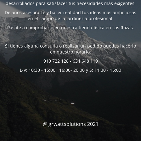
desarrollados para satisfacer tus necesidades más exigentes.
Déjanos asesorarte y hacer realidad tus ideas mas ambiciosas
en el campo de la jardinería profesional.
Pásate a comprobarlo en nuestra tienda física en Las Rozas.
Si tienes alguna consulta o realizar un pedido puedes hacerlo
en nuestro horario:
910 722 128 - 634 648 110
L-V: 10:30 - 15:00 16:00- 20:00 y S: 11:30 - 15:00
@ grwattsolutions 2021