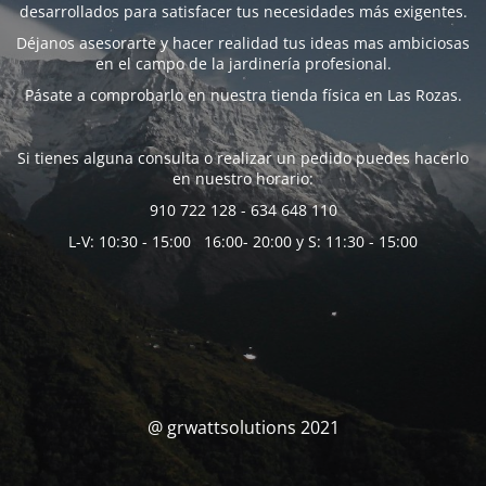
desarrollados para satisfacer tus necesidades más exigentes.
Déjanos asesorarte y hacer realidad tus ideas mas ambiciosas
en el campo de la jardinería profesional.
Pásate a comprobarlo en nuestra tienda física en Las Rozas.
Si tienes alguna consulta o realizar un pedido puedes hacerlo
en nuestro horario:
910 722 128 - 634 648 110
L-V: 10:30 - 15:00 16:00- 20:00 y S: 11:30 - 15:00
@ grwattsolutions 2021