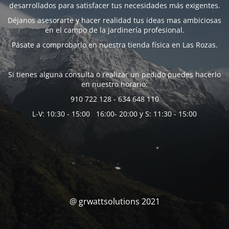
desarrollados para satisfacer tus necesidades más exigentes.
Déjanos asesorarte y hacer realidad tus ideas mas ambiciosas
en el campo de la jardinería profesional.
Pásate a comprobarlo en nuestra tienda física en Las Rozas.
Si tienes alguna consulta o realizar un pedido puedes hacerlo
en nuestro horario:
910 722 128 - 634 648 110
L-V: 10:30 - 15:00 16:00- 20:00 y S: 11:30 - 15:00
@ grwattsolutions 2021