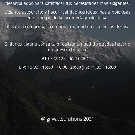
desarrollados para satisfacer tus necesidades más exigentes.
Déjanos asesorarte y hacer realidad tus ideas mas ambiciosas
en el campo de la jardinería profesional.
Pásate a comprobarlo en nuestra tienda física en Las Rozas.
Si tienes alguna consulta o realizar un pedido puedes hacerlo
en nuestro horario:
910 722 128 - 634 648 110
L-V: 10:30 - 15:00 16:00- 20:00 y S: 11:30 - 15:00
@ grwattsolutions 2021