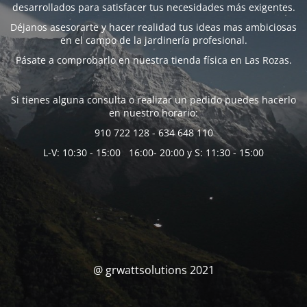
desarrollados para satisfacer tus necesidades más exigentes.
Déjanos asesorarte y hacer realidad tus ideas mas ambiciosas
en el campo de la jardinería profesional.
Pásate a comprobarlo en nuestra tienda física en Las Rozas.
Si tienes alguna consulta o realizar un pedido puedes hacerlo
en nuestro horario:
910 722 128 - 634 648 110
L-V: 10:30 - 15:00 16:00- 20:00 y S: 11:30 - 15:00
@ grwattsolutions 2021