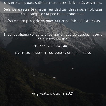
desarrollados para satisfacer tus necesidades más exigentes.
Déjanos asesorarte y hacer realidad tus ideas mas ambiciosas
en el campo de la jardinería profesional.
Pásate a comprobarlo en nuestra tienda física en Las Rozas.
Si tienes alguna consulta o realizar un pedido puedes hacerlo
en nuestro horario:
910 722 128 - 634 648 110
L-V: 10:30 - 15:00 16:00- 20:00 y S: 11:30 - 15:00
@ grwattsolutions 2021