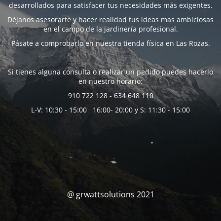
desarrollados para satisfacer tus necesidades más exigentes.
Déjanos asesorarte y hacer realidad tus ideas mas ambiciosas
en el campo de la jardinería profesional.
Pásate a comprobarlo en nuestra tienda física en Las Rozas.
Si tienes alguna consulta o realizar un pedido puedes hacerlo
en nuestro horario:
910 722 128 - 634 648 110
L-V: 10:30 - 15:00 16:00- 20:00 y S: 11:30 - 15:00
@ grwattsolutions 2021