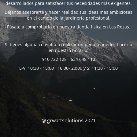
desarrollados para satisfacer tus necesidades más exigentes.
Déjanos asesorarte y hacer realidad tus ideas mas ambiciosas
en el campo de la jardinería profesional.
Pásate a comprobarlo en nuestra tienda física en Las Rozas.
Si tienes alguna consulta o realizar un pedido puedes hacerlo
en nuestro horario:
910 722 128 - 634 648 110
L-V: 10:30 - 15:00 16:00- 20:00 y S: 11:30 - 15:00
@ grwattsolutions 2021