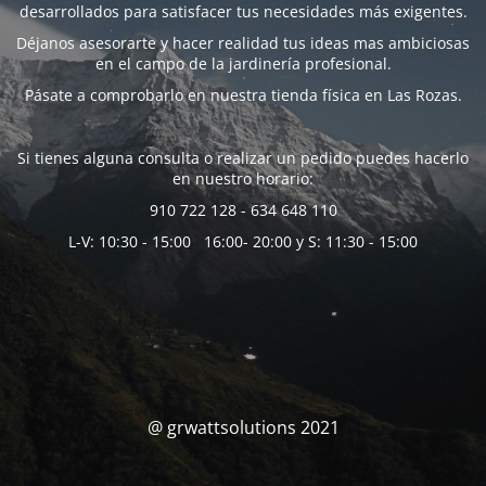
desarrollados para satisfacer tus necesidades más exigentes.
Déjanos asesorarte y hacer realidad tus ideas mas ambiciosas
en el campo de la jardinería profesional.
Pásate a comprobarlo en nuestra tienda física en Las Rozas.
Si tienes alguna consulta o realizar un pedido puedes hacerlo
en nuestro horario:
910 722 128 - 634 648 110
L-V: 10:30 - 15:00 16:00- 20:00 y S: 11:30 - 15:00
@ grwattsolutions 2021