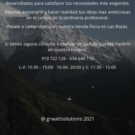
desarrollados para satisfacer tus necesidades más exigentes.
Déjanos asesorarte y hacer realidad tus ideas mas ambiciosas
en el campo de la jardinería profesional.
Pásate a comprobarlo en nuestra tienda física en Las Rozas.
Si tienes alguna consulta o realizar un pedido puedes hacerlo
en nuestro horario:
910 722 128 - 634 648 110
L-V: 10:30 - 15:00 16:00- 20:00 y S: 11:30 - 15:00
@ grwattsolutions 2021