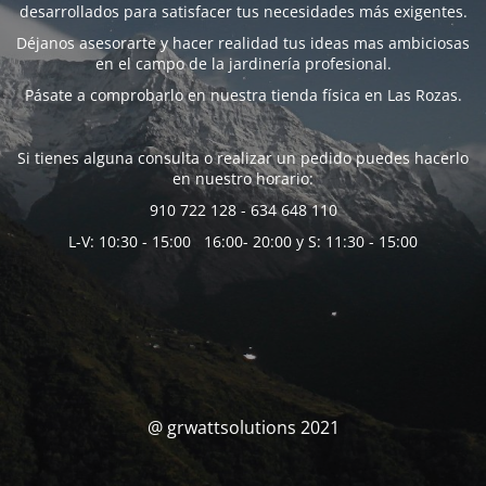
desarrollados para satisfacer tus necesidades más exigentes.
Déjanos asesorarte y hacer realidad tus ideas mas ambiciosas
en el campo de la jardinería profesional.
Pásate a comprobarlo en nuestra tienda física en Las Rozas.
Si tienes alguna consulta o realizar un pedido puedes hacerlo
en nuestro horario:
910 722 128 - 634 648 110
L-V: 10:30 - 15:00 16:00- 20:00 y S: 11:30 - 15:00
@ grwattsolutions 2021