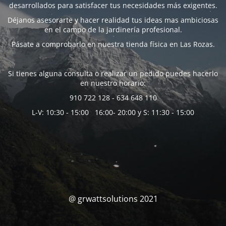
desarrollados para satisfacer tus necesidades más exigentes.
Déjanos asesorarte y hacer realidad tus ideas mas ambiciosas
en el campo de la jardinería profesional.
Pásate a comprobarlo en nuestra tienda física en Las Rozas.
Si tienes alguna consulta o realizar un pedido puedes hacerlo
en nuestro horario:
910 722 128 - 634 648 110
L-V: 10:30 - 15:00 16:00- 20:00 y S: 11:30 - 15:00
@ grwattsolutions 2021