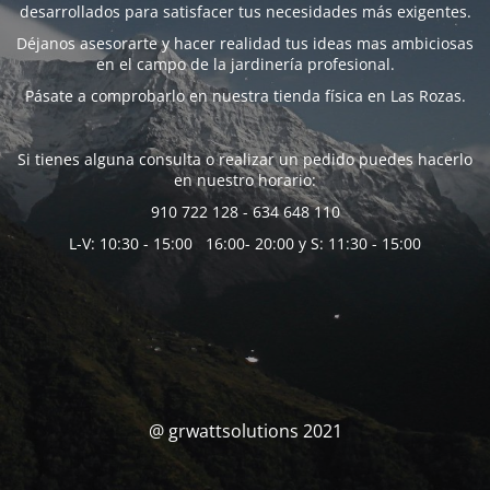
desarrollados para satisfacer tus necesidades más exigentes.
Déjanos asesorarte y hacer realidad tus ideas mas ambiciosas
en el campo de la jardinería profesional.
Pásate a comprobarlo en nuestra tienda física en Las Rozas.
Si tienes alguna consulta o realizar un pedido puedes hacerlo
en nuestro horario:
910 722 128 - 634 648 110
L-V: 10:30 - 15:00 16:00- 20:00 y S: 11:30 - 15:00
@ grwattsolutions 2021