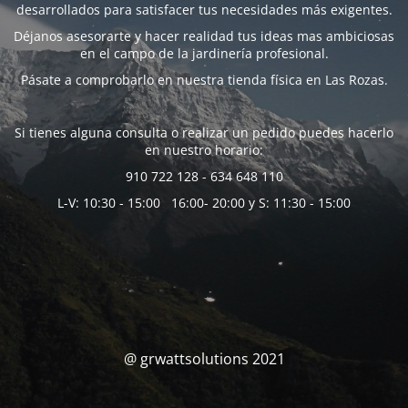
desarrollados para satisfacer tus necesidades más exigentes.
Déjanos asesorarte y hacer realidad tus ideas mas ambiciosas
en el campo de la jardinería profesional.
Pásate a comprobarlo en nuestra tienda física en Las Rozas.
Si tienes alguna consulta o realizar un pedido puedes hacerlo
en nuestro horario:
910 722 128 - 634 648 110
L-V: 10:30 - 15:00 16:00- 20:00 y S: 11:30 - 15:00
@ grwattsolutions 2021