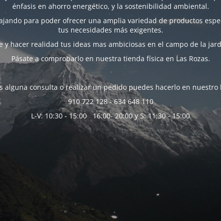
énfasis en ahorro energético, y la sostenibilidad ambiental.
bajando para poder ofrecer una amplia variedad de productos espec
tus necesidades más exigentes.
 y hacer realidad tus ideas mas ambiciosas en el campo de la jard
Pásate a comprobarlo en nuestra tienda física en Las Rozas.
es alguna consulta o realizar un pedido puedes hacerlo en nuestro 
910 722 128 - 634 648 110
L-V: 10:30 - 15:00 16:00- 20:00 y S: 11:30 - 15:00