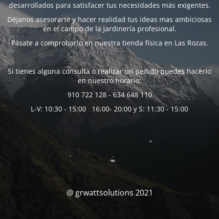
desarrollados para satisfacer tus necesidades más exigentes.
Déjanos asesorarte y hacer realidad tus ideas mas ambiciosas
en el campo de la jardinería profesional.
Pásate a comprobarlo en nuestra tienda física en Las Rozas.
Si tienes alguna consulta o realizar un pedido puedes hacerlo
en nuestro horario:
910 722 128 - 634 648 110
L-V: 10:30 - 15:00 16:00- 20:00 y S: 11:30 - 15:00
@ grwattsolutions 2021