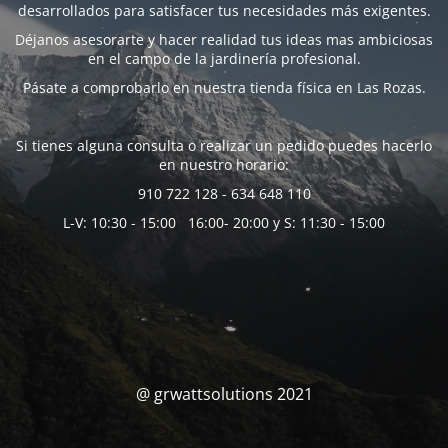
desarrollados para satisfacer tus necesidades más exigentes.
Déjanos asesorarte y hacer realidad tus ideas mas ambiciosas
en el campo de la jardinería profesional.
Pásate a comprobarlo en nuestra tienda física en Las Rozas.
Si tienes alguna consulta o realizar un pedido puedes hacerlo
en nuestro horario:
910 722 128 - 634 648 110
L-V: 10:30 - 15:00 16:00- 20:00 y S: 11:30 - 15:00
@ grwattsolutions 2021