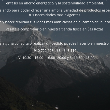
énfasis en ahorro energético, y la sostenibilidad ambiental.
bajando para poder ofrecer una amplia variedad de productos espec
tus necesidades más exigentes.
 y hacer realidad tus ideas mas ambiciosas en el campo de la jard
Pásate a comprobarlo en nuestra tienda física en Las Rozas.
es alguna consulta o realizar un pedido puedes hacerlo en nuestro 
910 722 128 - 634 648 110
L-V: 10:30 - 15:00 16:00- 20:00 y S: 11:30 - 15:00