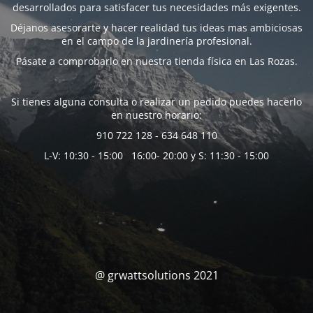
desarrollados para satisfacer tus necesidades más exigentes.
Déjanos asesorarte y hacer realidad tus ideas mas ambiciosas
en el campo de la jardinería profesional.
Pásate a comprobarlo en nuestra tienda física en Las Rozas.
Si tienes alguna consulta o realizar un pedido puedes hacerlo
en nuestro horario:
910 722 128 - 634 648 110
L-V: 10:30 - 15:00 16:00- 20:00 y S: 11:30 - 15:00
@ grwattsolutions 2021