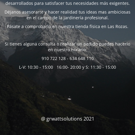
desarrollados para satisfacer tus necesidades más exigentes.
Déjanos asesorarte y hacer realidad tus ideas mas ambiciosas
en el campo de la jardinería profesional.
Pásate a comprobarlo en nuestra tienda física en Las Rozas.
Si tienes alguna consulta o realizar un pedido puedes hacerlo
en nuestro horario:
910 722 128 - 634 648 110
L-V: 10:30 - 15:00 16:00- 20:00 y S: 11:30 - 15:00
@ grwattsolutions 2021