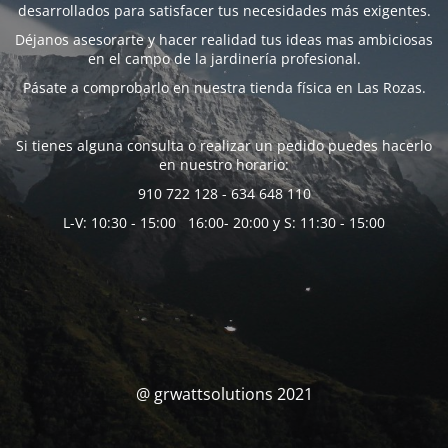
desarrollados para satisfacer tus necesidades más exigentes.
Déjanos asesorarte y hacer realidad tus ideas mas ambiciosas
en el campo de la jardinería profesional.
Pásate a comprobarlo en nuestra tienda física en Las Rozas.
Si tienes alguna consulta o realizar un pedido puedes hacerlo
en nuestro horario:
910 722 128 - 634 648 110
L-V: 10:30 - 15:00 16:00- 20:00 y S: 11:30 - 15:00
@ grwattsolutions 2021