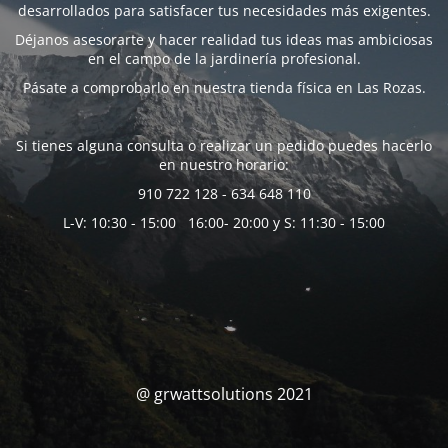
desarrollados para satisfacer tus necesidades más exigentes.
Déjanos asesorarte y hacer realidad tus ideas mas ambiciosas
en el campo de la jardinería profesional.
Pásate a comprobarlo en nuestra tienda física en Las Rozas.
Si tienes alguna consulta o realizar un pedido puedes hacerlo
en nuestro horario:
910 722 128 - 634 648 110
L-V: 10:30 - 15:00 16:00- 20:00 y S: 11:30 - 15:00
@ grwattsolutions 2021