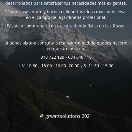
desarrollados para satisfacer tus necesidades más exigentes.
Déjanos asesorarte y hacer realidad tus ideas mas ambiciosas
en el campo de la jardinería profesional.
Pásate a comprobarlo en nuestra tienda física en Las Rozas.
Si tienes alguna consulta o realizar un pedido puedes hacerlo
en nuestro horario:
910 722 128 - 634 648 110
L-V: 10:30 - 15:00 16:00- 20:00 y S: 11:30 - 15:00
@ grwattsolutions 2021