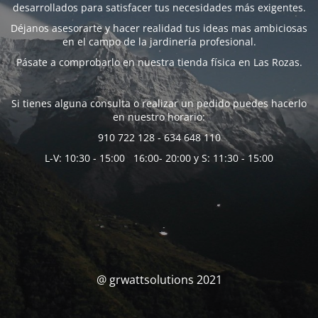
desarrollados para satisfacer tus necesidades más exigentes.
Déjanos asesorarte y hacer realidad tus ideas mas ambiciosas
en el campo de la jardinería profesional.
Pásate a comprobarlo en nuestra tienda física en Las Rozas.
Si tienes alguna consulta o realizar un pedido puedes hacerlo
en nuestro horario:
910 722 128 - 634 648 110
L-V: 10:30 - 15:00 16:00- 20:00 y S: 11:30 - 15:00
@ grwattsolutions 2021