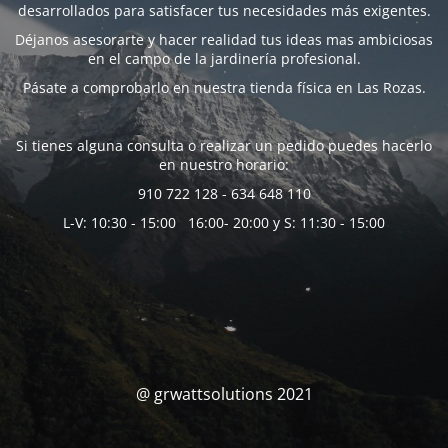
desarrollados para satisfacer tus necesidades más exigentes.
Déjanos asesorarte y hacer realidad tus ideas mas ambiciosas
en el campo de la jardinería profesional.
Pásate a comprobarlo en nuestra tienda física en Las Rozas.
Si tienes alguna consulta o realizar un pedido puedes hacerlo
en nuestro horario:
910 722 128 - 634 648 110
L-V: 10:30 - 15:00 16:00- 20:00 y S: 11:30 - 15:00
@ grwattsolutions 2021