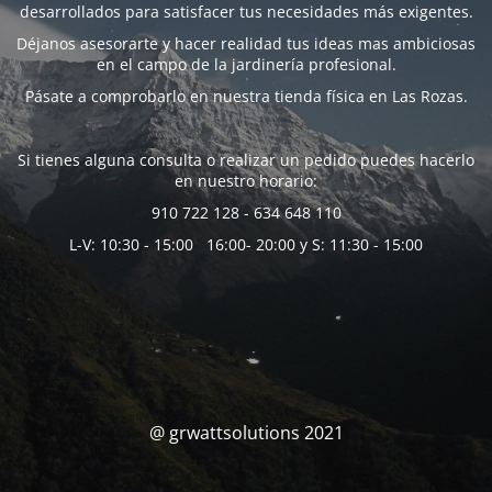
desarrollados para satisfacer tus necesidades más exigentes.
Déjanos asesorarte y hacer realidad tus ideas mas ambiciosas
en el campo de la jardinería profesional.
Pásate a comprobarlo en nuestra tienda física en Las Rozas.
Si tienes alguna consulta o realizar un pedido puedes hacerlo
en nuestro horario:
910 722 128 - 634 648 110
L-V: 10:30 - 15:00 16:00- 20:00 y S: 11:30 - 15:00
@ grwattsolutions 2021