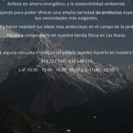
énfasis en ahorro energético, y la sostenibilidad ambiental.
bajando para poder ofrecer una amplia variedad de productos espec
tus necesidades más exigentes.
 y hacer realidad tus ideas mas ambiciosas en el campo de la jard
Pásate a comprobarlo en nuestra tienda física en Las Rozas.
es alguna consulta o realizar un pedido puedes hacerlo en nuestro 
910 722 128 - 634 648 110
L-V: 10:30 - 15:00 16:00- 20:00 y S: 11:30 - 15:00