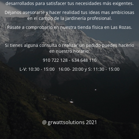
desarrollados para satisfacer tus necesidades más exigentes.
Déjanos asesorarte y hacer realidad tus ideas mas ambiciosas
en el campo de la jardinería profesional.
Pásate a comprobarlo en nuestra tienda física en Las Rozas.
Si tienes alguna consulta o realizar un pedido puedes hacerlo
en nuestro horario:
910 722 128 - 634 648 110
L-V: 10:30 - 15:00 16:00- 20:00 y S: 11:30 - 15:00
@ grwattsolutions 2021