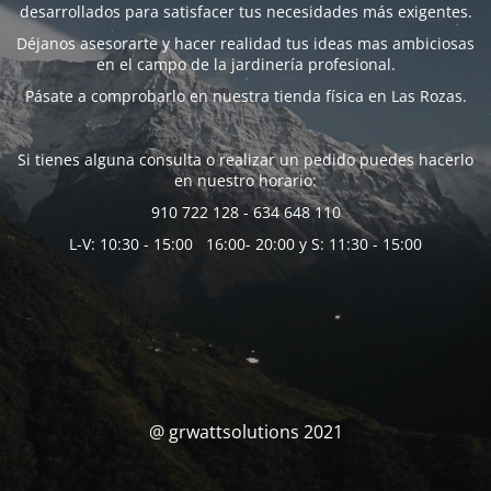
desarrollados para satisfacer tus necesidades más exigentes.
Déjanos asesorarte y hacer realidad tus ideas mas ambiciosas
en el campo de la jardinería profesional.
Pásate a comprobarlo en nuestra tienda física en Las Rozas.
Si tienes alguna consulta o realizar un pedido puedes hacerlo
en nuestro horario:
910 722 128 - 634 648 110
L-V: 10:30 - 15:00 16:00- 20:00 y S: 11:30 - 15:00
@ grwattsolutions 2021