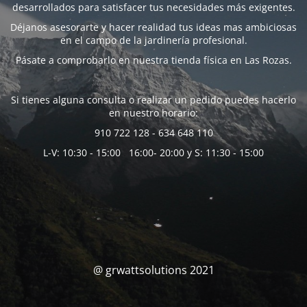
desarrollados para satisfacer tus necesidades más exigentes.
Déjanos asesorarte y hacer realidad tus ideas mas ambiciosas
en el campo de la jardinería profesional.
Pásate a comprobarlo en nuestra tienda física en Las Rozas.
Si tienes alguna consulta o realizar un pedido puedes hacerlo
en nuestro horario:
910 722 128 - 634 648 110
L-V: 10:30 - 15:00 16:00- 20:00 y S: 11:30 - 15:00
@ grwattsolutions 2021