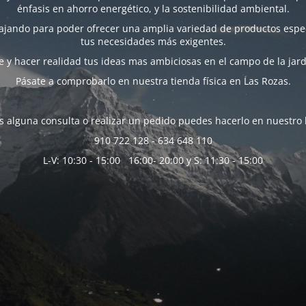
énfasis en ahorro energético, y la sostenibilidad ambiental.
bajando para poder ofrecer una amplia variedad de productos espec
tus necesidades más exigentes.
 y hacer realidad tus ideas mas ambiciosas en el campo de la jard
Pásate a comprobarlo en nuestra tienda física en Las Rozas.
es alguna consulta o realizar un pedido puedes hacerlo en nuestro 
910 722 128 - 634 648 110
L-V: 10:30 - 15:00 16:00- 20:00 y S: 11:30 - 15:00