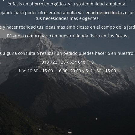
énfasis en ahorro energético, y la sostenibilidad ambiental.
bajando para poder ofrecer una amplia variedad de productos espec
tus necesidades más exigentes.
 y hacer realidad tus ideas mas ambiciosas en el campo de la jard
Pásate a comprobarlo en nuestra tienda física en Las Rozas.
es alguna consulta o realizar un pedido puedes hacerlo en nuestro 
910 722 128 - 634 648 110
L-V: 10:30 - 15:00 16:00- 20:00 y S: 11:30 - 15:00