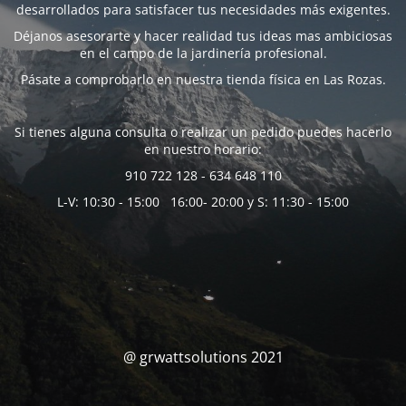
desarrollados para satisfacer tus necesidades más exigentes.
Déjanos asesorarte y hacer realidad tus ideas mas ambiciosas
en el campo de la jardinería profesional.
Pásate a comprobarlo en nuestra tienda física en Las Rozas.
Si tienes alguna consulta o realizar un pedido puedes hacerlo
en nuestro horario:
910 722 128 - 634 648 110
L-V: 10:30 - 15:00 16:00- 20:00 y S: 11:30 - 15:00
@ grwattsolutions 2021