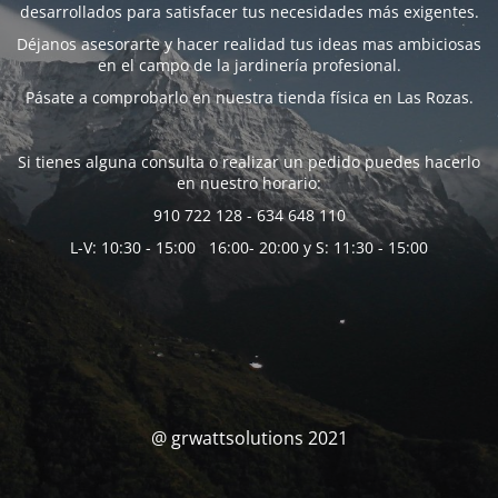
desarrollados para satisfacer tus necesidades más exigentes.
Déjanos asesorarte y hacer realidad tus ideas mas ambiciosas
en el campo de la jardinería profesional.
Pásate a comprobarlo en nuestra tienda física en Las Rozas.
Si tienes alguna consulta o realizar un pedido puedes hacerlo
en nuestro horario:
910 722 128 - 634 648 110
L-V: 10:30 - 15:00 16:00- 20:00 y S: 11:30 - 15:00
@ grwattsolutions 2021