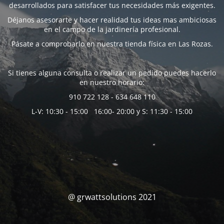
desarrollados para satisfacer tus necesidades más exigentes.
Déjanos asesorarte y hacer realidad tus ideas mas ambiciosas
en el campo de la jardinería profesional.
Pásate a comprobarlo en nuestra tienda física en Las Rozas.
Si tienes alguna consulta o realizar un pedido puedes hacerlo
en nuestro horario:
910 722 128 - 634 648 110
L-V: 10:30 - 15:00 16:00- 20:00 y S: 11:30 - 15:00
@ grwattsolutions 2021