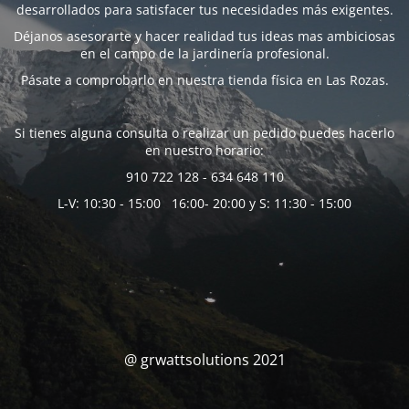
desarrollados para satisfacer tus necesidades más exigentes.
Déjanos asesorarte y hacer realidad tus ideas mas ambiciosas
en el campo de la jardinería profesional.
Pásate a comprobarlo en nuestra tienda física en Las Rozas.
Si tienes alguna consulta o realizar un pedido puedes hacerlo
en nuestro horario:
910 722 128 - 634 648 110
L-V: 10:30 - 15:00 16:00- 20:00 y S: 11:30 - 15:00
@ grwattsolutions 2021