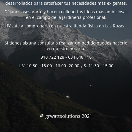
desarrollados para satisfacer tus necesidades más exigentes.
Déjanos asesorarte y hacer realidad tus ideas mas ambiciosas
en el campo de la jardinería profesional.
Pásate a comprobarlo en nuestra tienda física en Las Rozas.
Si tienes alguna consulta o realizar un pedido puedes hacerlo
en nuestro horario:
910 722 128 - 634 648 110
L-V: 10:30 - 15:00 16:00- 20:00 y S: 11:30 - 15:00
@ grwattsolutions 2021