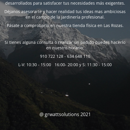
desarrollados para satisfacer tus necesidades más exigentes.
Déjanos asesorarte y hacer realidad tus ideas mas ambiciosas
en el campo de la jardinería profesional.
Pásate a comprobarlo en nuestra tienda física en Las Rozas.
Si tienes alguna consulta o realizar un pedido puedes hacerlo
en nuestro horario:
910 722 128 - 634 648 110
L-V: 10:30 - 15:00 16:00- 20:00 y S: 11:30 - 15:00
@ grwattsolutions 2021